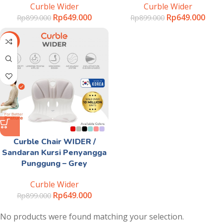
Curble Wider
Curble Wider
Rp
649.000
Rp
649.000
Rp
899.000
Rp
899.000
-28%
Curble Chair WIDER /
Sandaran Kursi Penyangga
Punggung – Grey
Curble Wider
Rp
649.000
Rp
899.000
No products were found matching your selection.