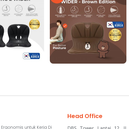
Head Office
 Ergonomis untuk Kerja Di
DBS Tower Lantai 12, Jl. 