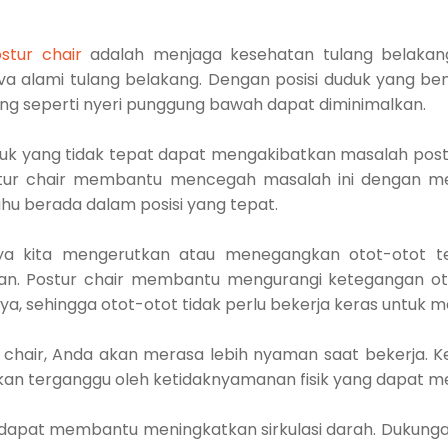
tur chair
adalah menjaga kesehatan tulang belakang
a alami tulang belakang. Dengan posisi duduk yang be
ang seperti nyeri punggung bawah dapat diminimalkan.
duk yang tidak tepat dapat mengakibatkan masalah postu
stur chair membantu mencegah masalah ini dengan men
hu berada dalam posisi yang tepat.
nya kita mengerutkan atau menegangkan otot-otot te
an. Postur chair membantu mengurangi ketegangan o
, sehingga otot-otot tidak perlu bekerja keras untuk 
 chair, Anda akan merasa lebih nyaman saat bekerja. 
 akan terganggu oleh ketidaknyamanan fisik yang dapat 
a dapat membantu meningkatkan sirkulasi darah. Dukunga