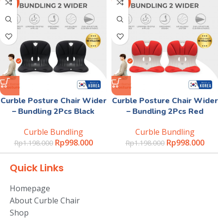
-17%
-17%
Curble Posture Chair Wider
Curble Posture Chair Wider
– Bundling 2Pcs Black
– Bundling 2Pcs Red
Curble Bundling
Curble Bundling
Rp
998.000
Rp
998.000
Rp
1.198.000
Rp
1.198.000
Quick Links
Homepage
About Curble Chair
Shop