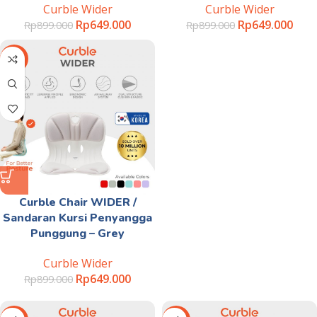
Curble Wider
Curble Wider
Rp
649.000
Rp
649.000
Rp
899.000
Rp
899.000
-28%
Curble Chair WIDER /
Sandaran Kursi Penyangga
Punggung – Grey
Curble Wider
Rp
649.000
Rp
899.000