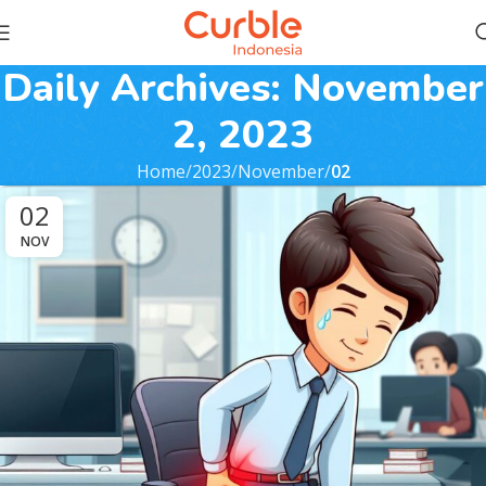
Daily Archives: November
2, 2023
Home
2023
November
02
02
NOV