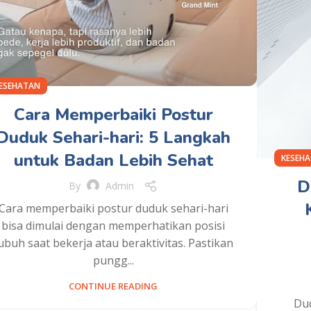
ESEHATAN
Cara Memperbaiki Postur
Duduk Sehari-hari: 5 Langkah
untuk Badan Lebih Sehat
KESEH
D
By
Admin
Cara memperbaiki postur duduk sehari-hari
bisa dimulai dengan memperhatikan posisi
ubuh saat bekerja atau beraktivitas. Pastikan
pungg...
CONTINUE READING
Dud