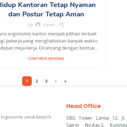
Hidup Kantoran Tetap Nyaman
dan Postur Tetap Aman
By
Admin
ursi ergonomis kantor menjadi pilihan terbaik
gi pekerja yang menghabiskan banyak waktu
 depan meja kerja. Dirancang dengan bentuk...
CONTINUE READING
1
2
3
›
»
Head Office
 Ergonomis untuk Kerja Di
DBS Tower Lantai 12, Jl. 
Satrio No.Kav.3, Kuning