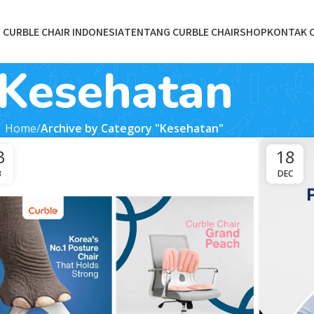
CURBLE CHAIR INDONESIA
TENTANG CURBLE CHAIR
SHOP
KONTAK 
Kesehatan
Home
Archive by Category "Kesehatan"
3
18
B
DEC