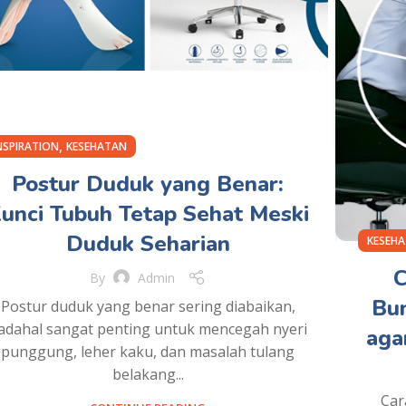
,
NSPIRATION
KESEHATAN
Postur Duduk yang Benar:
unci Tubuh Tetap Sehat Meski
Duduk Seharian
KESEH
C
By
Admin
Bun
Postur duduk yang benar sering diabaikan,
adahal sangat penting untuk mencegah nyeri
aga
punggung, leher kaku, dan masalah tulang
belakang...
Car