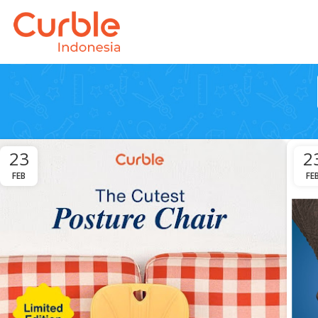
23
2
FEB
FE