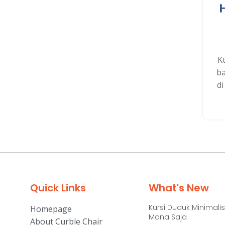
K
ba
di
Quick Links
What's New
Kursi Duduk Minimalis
Homepage
Mana Saja
About Curble Chair