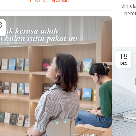
CONTINUE READING
dimul
berdi
8
C
18
DEC