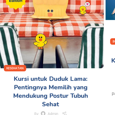
I
K
KESEHATAN
Kursi untuk Duduk Lama:
Pentingnya Memilih yang
p
Mendukung Postur Tubuh
Sehat
By
Admin