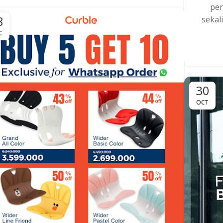
pen
8
sekal
C
30
OCT