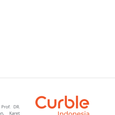
Prof. DR.
an, Karet