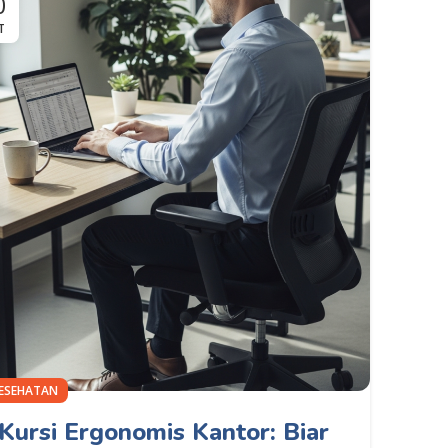
0
T
ESEHATAN
Kursi Ergonomis Kantor: Biar