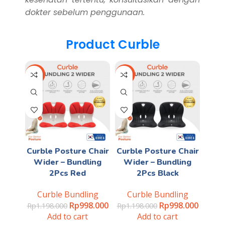
dokter sebelum penggunaan.
Product Curble
-17%
-17%
Curble Posture Chair
Curble Posture Chair
Wider – Bundling
Wider – Bundling
2Pcs Red
2Pcs Black
Curble Bundling
Curble Bundling
Rp
998.000
Rp
998.000
Rp
1.198.000
Rp
1.198.000
Add to cart
Add to cart