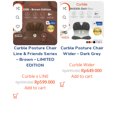
-40%
-28%
Curble Posture Chair
Curble Posture Chair
Line & Friends Series
Wider – Dark Grey
– Brown – LIMITED
Curble Wider
EDITION
Rp
649.000
Rp
899.000
Curble x LINE
Add to cart
Rp
599.000
Rp
999.000
Add to cart