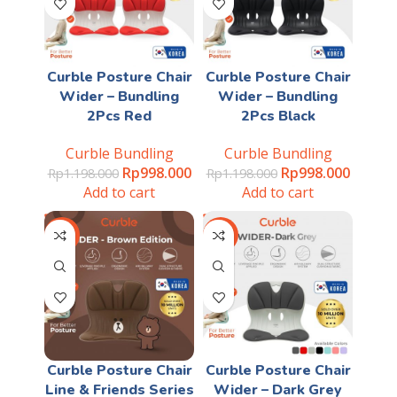
Curble Posture Chair
Curble Posture Chair
Wider – Bundling
Wider – Bundling
2Pcs Red
2Pcs Black
Curble Bundling
Curble Bundling
Rp
998.000
Rp
998.000
Rp
1.198.000
Rp
1.198.000
Add to cart
Add to cart
-40%
-28%
Curble Posture Chair
Curble Posture Chair
Line & Friends Series
Wider – Dark Grey