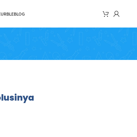
CURBLE
BLOG
olusinya