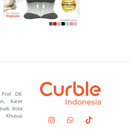
Prof. DR.
an, Karet
budi, Kota
h Khusus