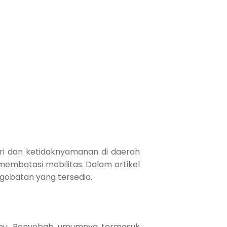
eri dan ketidaknyamanan di daerah
embatasi mobilitas. Dalam artikel
gobatan yang tersedia.
bahu. Penyebab umumnya termasuk