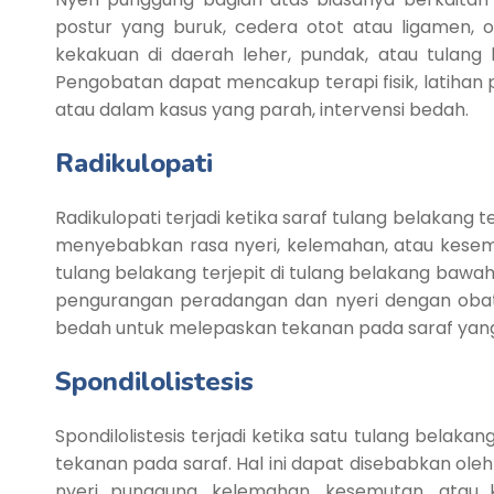
postur yang buruk, cedera otot atau ligamen, os
kekakuan di daerah leher, pundak, atau tulang
Pengobatan dapat mencakup terapi fisik, latihan
atau dalam kasus yang parah, intervensi bedah.
Radikulopati
Radikulopati terjadi ketika saraf tulang belakang 
menyebabkan rasa nyeri, kelemahan, atau kesemut
tulang belakang terjepit di tulang belakang bawa
pengurangan peradangan dan nyeri dengan obat ant
bedah untuk melepaskan tekanan pada saraf yang 
Spondilolistesis
Spondilolistesis terjadi ketika satu tulang bela
tekanan pada saraf. Hal ini dapat disebabkan ole
nyeri punggung, kelemahan, kesemutan, atau ke