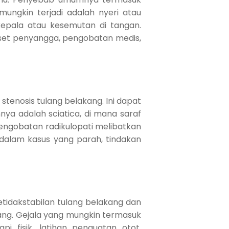
mungkin terjadi adalah nyeri atau
kepala atau kesemutan di tangan.
rset penyangga, pengobatan medis,
 stenosis tulang belakang. Ini dapat
ya adalah sciatica, di mana saraf
Pengobatan radikulopati melibatkan
u dalam kasus yang parah, tindakan
etidakstabilan tulang belakang dan
kang. Gejala yang mungkin termasuk
i fisik, latihan penguatan otot,