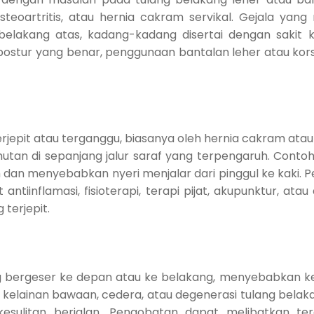
teoartritis, atau hernia cakram servikal. Gejala yang 
 belakang atas, kadang-kadang disertai dengan sakit 
 postur yang benar, penggunaan bantalan leher atau ko
terjepit atau terganggu, biasanya oleh hernia cakram atau
an di sepanjang jalur saraf yang terpengaruh. Contohn
h dan menyebabkan nyeri menjalar dari pinggul ke kaki. 
iinflamasi, fisioterapi, terapi pijat, akupunktur, ata
terjepit.
kang bergeser ke depan atau ke belakang, menyebabkan k
h kelainan bawaan, cedera, atau degenerasi tulang bela
sulitan berjalan. Pengobatan dapat melibatkan terap