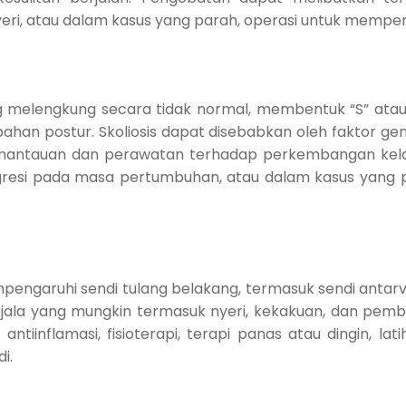
i, atau dalam kasus yang parah, operasi untuk memperba
g melengkung secara tidak normal, membentuk “S” atau “
an postur. Skoliosis dapat disebabkan oleh faktor gene
mantauan dan perawatan terhadap perkembangan kela
esi pada masa pertumbuhan, atau dalam kasus yang par
pengaruhi sendi tulang belakang, termasuk sendi antarver
jala yang mungkin termasuk nyeri, kekakuan, dan pemb
nflamasi, fisioterapi, terapi panas atau dingin, latih
i.