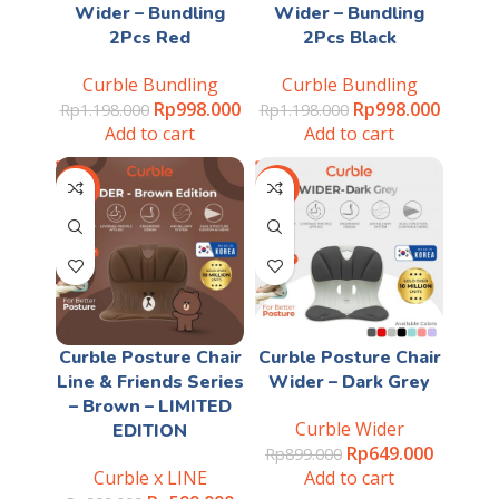
Wider – Bundling
Wider – Bundling
2Pcs Red
2Pcs Black
Curble Bundling
Curble Bundling
Rp
998.000
Rp
998.000
Rp
1.198.000
Rp
1.198.000
Add to cart
Add to cart
-40%
-28%
Curble Posture Chair
Curble Posture Chair
Line & Friends Series
Wider – Dark Grey
– Brown – LIMITED
Curble Wider
EDITION
Rp
649.000
Rp
899.000
Curble x LINE
Add to cart