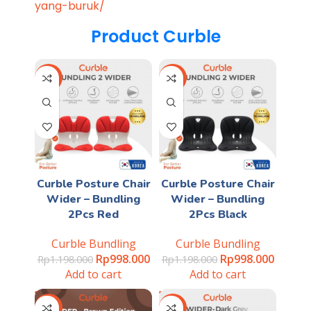
yang-buruk/
Product Curble
-17%
-17%
Curble Posture Chair
Curble Posture Chair
Wider – Bundling
Wider – Bundling
2Pcs Red
2Pcs Black
Curble Bundling
Curble Bundling
Rp
998.000
Rp
998.000
Rp
1.198.000
Rp
1.198.000
Add to cart
Add to cart
-40%
-28%