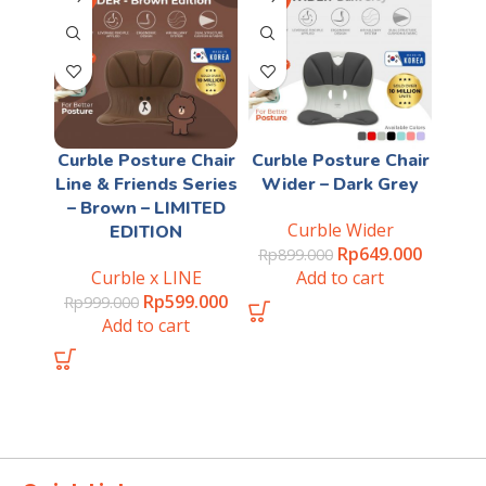
Curble Posture Chair
Curble Posture Chair
Line & Friends Series
Wider – Dark Grey
– Brown – LIMITED
Curble Wider
EDITION
Rp
649.000
Rp
899.000
Curble x LINE
Add to cart
Rp
599.000
Rp
999.000
Add to cart