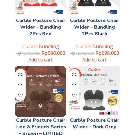
Curble Posture Chair
Curble Posture Chair
Wider – Bundling
Wider – Bundling
2Pcs Red
2Pcs Black
Curble Bundling
Curble Bundling
Rp
998.000
Rp
998.000
Rp
1.198.000
Rp
1.198.000
Add to cart
Add to cart
-40%
-28%
Curble Posture Chair
Curble Posture Chair
Line & Friends Series
Wider – Dark Grey
– Brown – LIMITED