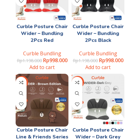
Curble Posture Chair
Curble Posture Chair
Wider – Bundling
Wider – Bundling
2Pcs Red
2Pcs Black
Curble Bundling
Curble Bundling
Rp
998.000
Rp
998.000
Rp
1.198.000
Rp
1.198.000
Add to cart
Add to cart
-40%
-28%
Curble Posture Chair
Curble Posture Chair
Line & Friends Series
Wider – Dark Grey