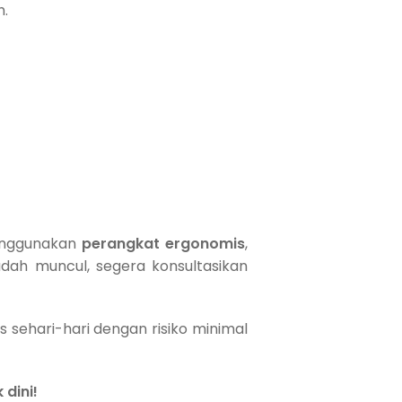
h.
Menggunakan
perangkat ergonomis
,
udah muncul, segera konsultasikan
 sehari-hari dengan risiko minimal
dini!