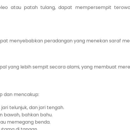
seleo atau patah tulang, dapat mempersempit terow
tas dapat menyebabkan peradangan yang menekan saraf me
pal yang lebih sempit secara alami, yang membuat mere
ap dan mencakup:
jari telunjuk, dan jari tengah.
an bawah, bahkan bahu.
tau memegang benda.
utama di tangan.