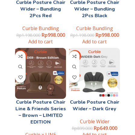
Curble Posture Chair
Curble Posture Chair
Wider – Bundling
Wider – Bundling
2Pcs Red
2Pcs Black
Curble Bundling
Curble Bundling
Rp
998.000
Rp
998.000
Rp
1.198.000
Rp
1.198.000
Add to cart
Add to cart
-40%
-28%
Curble Posture Chair
Curble Posture Chair
Line & Friends Series
Wider – Dark Grey
– Brown – LIMITED
Curble Wider
EDITION
Rp
649.000
Rp
899.000
Curble x LINE
Add to cart