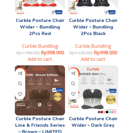
Curble Posture Chair
Curble Posture Chair
Wider – Bundling
Wider – Bundling
2Pcs Red
2Pcs Black
Curble Bundling
Curble Bundling
Rp
998.000
Rp
998.000
Rp
1.198.000
Rp
1.198.000
Add to cart
Add to cart
-40%
-28%
Curble Posture Chair
Curble Posture Chair
Line & Friends Series
Wider – Dark Grey
– Brown – LIMITED