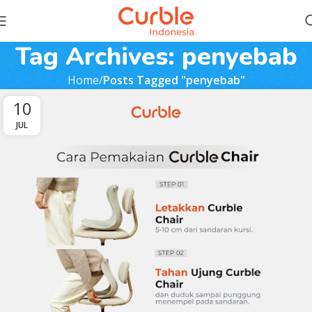
Tag Archives: penyebab
Home
Posts Tagged "penyebab"
10
JUL